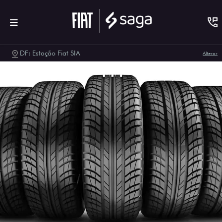
DF: Estação Fiat SIA
Alterar