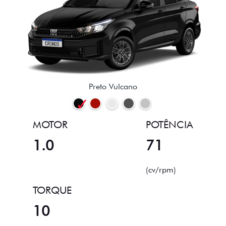
Preto Vulcano
MOTOR
POTÊNCIA
1.0
71
(cv/rpm)
TORQUE
10