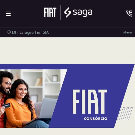
DF: Estação Fiat SIA
Alterar