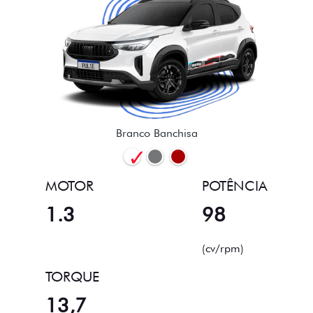
Branco Banchisa
MOTOR
POTÊNCIA
1.3
98
(cv/rpm)
TORQUE
13,7