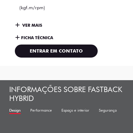
(kgf.m/rpm)
VER MAIS
FICHA TÉCNICA
ENTRAR EM CONTATO
INFORMAÇÕES SOBRE FASTBACK
HYBRID
Design
Performance
Espaço e interior
Segurança
Tecn