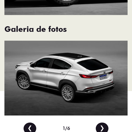
Galeria de fotos
❮
❯
1/6