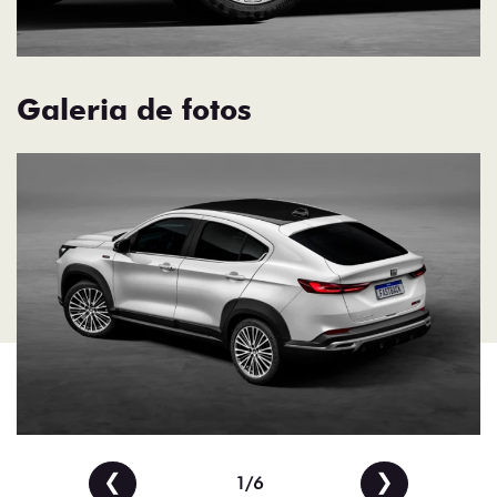
Galeria de fotos
❮
❯
1/6