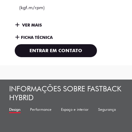
(kgf.m/rpm)
VER MAIS
FICHA TÉCNICA
ENTRAR EM CONTATO
INFORMAÇÕES SOBRE FASTBACK
HYBRID
Design
Performance
Espaço e interior
Segurança
Tecn