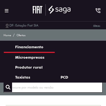
DF: Estação Fiat SIA
Alterar
Ofertas Saga Fiat
Home
Ofertas
Financiamento
Microempresas
Produtor rural
ENCONTRE UMA OFERTA
Taxistas
PCD