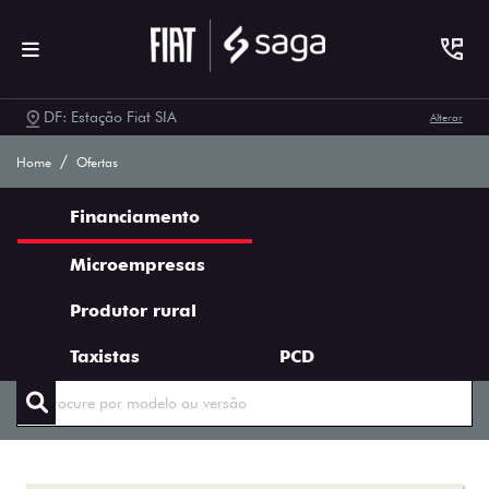
DF: Estação Fiat SIA
Alterar
Ofertas Saga Fiat
Home
Ofertas
Financiamento
Microempresas
Produtor rural
ENCONTRE UMA OFERTA
Taxistas
PCD