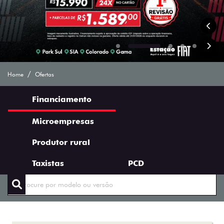
Ofertas Saga Fiat
Home
Ofertas
Financiamento
Microempresas
Produtor rural
ENCONTRE UMA OFERTA
Taxistas
PCD