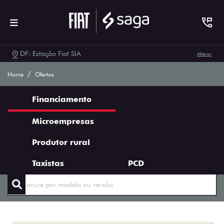
DF: Estação Fiat SIA
Alterar
Ofertas Saga Fiat
Home
Ofertas
Financiamento
Microempresas
Produtor rural
ENCONTRE UMA OFERTA
Taxistas
PCD