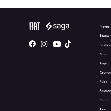
Novos
Titano
Fastbac
Mobi
Argo
Cronos
Pulse
Fastba
Strada
Toro