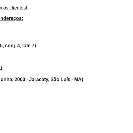
 os clientes!
endereços:
 conj. 4, lote 7)
)
Cunha, 2000 - Jaracaty, São Luís - MA)