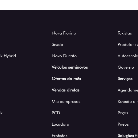
Nova Fiorino
Taxistas
Scudo
Produtor r
k Hybrid
Novo Ducato
Autoescola
Veículos seminovos
Governo
Ofertas do mês
Serviços
Vendas diretas
Agendamen
Microempresas
Revisão e
ck
PCD
Peças
Locadora
Pneus
Frotistas
Soluções f