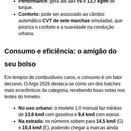
Performance:
 gera até 
107 cv
 e 
13,7 kgfm
 de 
torque.
Conforto:
 pode ser associado ao câmbio 
automático 
CVT de sete marchas
 simuladas, que 
prioriza o conforto e a suavidade na condução 
urbana.
Consumo e eficiência: o amigão do 
seu bolso
Em tempos de combustíveis caros, o consumo é um fator 
decisivo. O Argo 2026 destaca-se como um dos hatches 
mais econômicos da categoria, recebendo boas notas nos 
testes do Inmetro.
No uso urbano:
 o modelo 1.0 manual faz médias 
de 
13,6 km/l
 com gasolina e 
9,4 km/l
 com etanol.
Na estrada:
 os números sobem para 
14,5 km/l
 (G) 
e 
10,4 km/l
 (E), podendo chegar a marcas ainda 