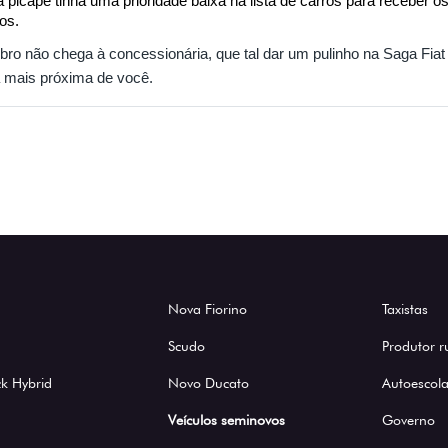
 a picape tinha uma prioridade baixa na lista de carros para receber 
os.
ro não chega à concessionária, que tal dar um pulinho na Saga Fiat
 mais próxima de você.
Nova Fiorino
Taxistas
Scudo
Produtor r
k Hybrid
Novo Ducato
Autoescola
Veículos seminovos
Governo