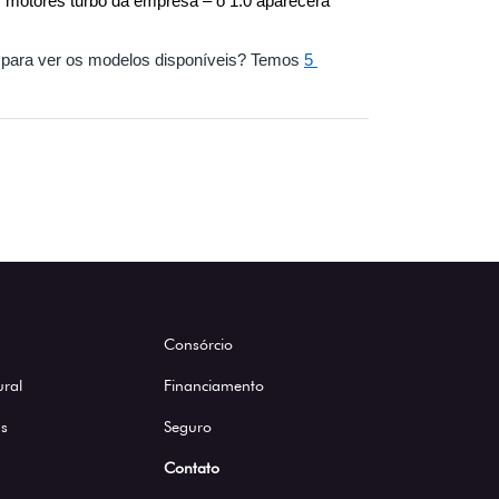
os motores turbo da empresa – o 1.0 aparecerá 
 para ver os modelos disponíveis? Temos 
5 
Consórcio
ural
Financiamento
s
Seguro
Contato