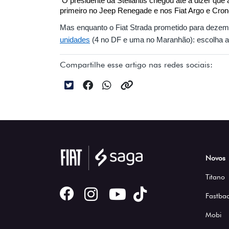
 O presidente da Stellantis chegou até a dizer que
primeiro no Jeep Renegade e nos Fiat Argo e Cron
Mas enquanto o Fiat Strada prometido para dezemb
unidades
 (4 no DF e uma no Maranhão): escolha a
Compartilhe esse artigo nas redes sociais:
Novos
Titano
Fastbac
Mobi