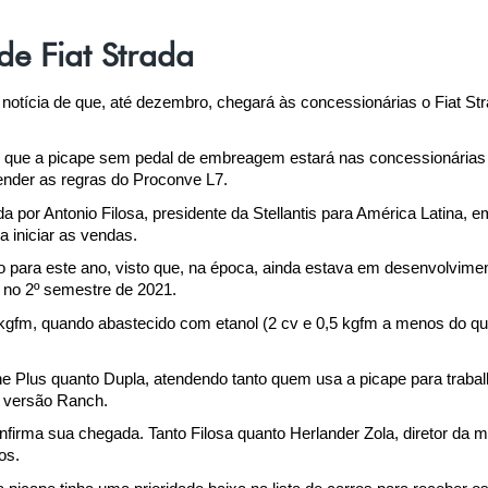
e Fiat Strada
 notícia de que, até dezembro, chegará às concessionárias o Fiat S
 que a picape sem pedal de embreagem estará nas concessionárias a
ender as regras do Proconve L7.
a por Antonio Filosa, presidente da Stellantis para América Latina, 
iniciar as vendas. 
para este ano, visto que, na época, ainda estava em desenvolvimento
a no 2º semestre de 2021.
,7 kgfm, quando abastecido com etanol (2 cv e 0,5 kgfm a menos do q
ne Plus quanto Dupla, atendendo tanto quem usa a picape para trabal
a versão Ranch.
nfirma sua chegada. Tanto Filosa quanto Herlander Zola, diretor da m
os.