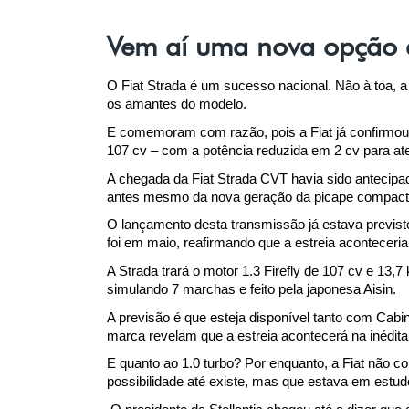
Vem aí uma nova opção d
O Fiat Strada é um sucesso nacional. Não à toa, a
os amantes do modelo.
E comemoram com razão, pois a Fiat já confirmou
107 cv – com a potência reduzida em 2 cv para at
A chegada da Fiat Strada CVT havia sido antecipad
antes mesmo da nova geração da picape compacta 
O lançamento desta transmissão já estava previsto 
foi em maio, reafirmando que a estreia aconteceri
A Strada trará o motor 1.3 Firefly de 107 cv e 13
simulando 7 marchas e feito pela japonesa Aisin. 
A previsão é que esteja disponível tanto com Cabi
marca revelam que a estreia acontecerá na inédit
E quanto ao 1.0 turbo? Por enquanto, a Fiat não co
possibilidade até existe, mas que estava em estud