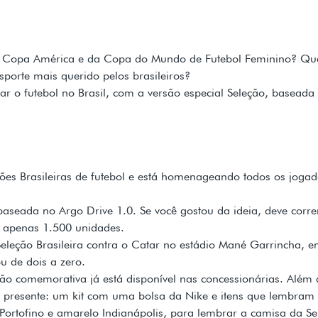
a Copa América e da Copa do Mundo de Futebol Feminino? Que
porte mais querido pelos brasileiros?
brar o futebol no Brasil, com a versão especial Seleção, basead
leções Brasileiras de futebol e está homenageando todos os jo
 baseada no Argo Drive 1.0. Se você gostou da ideia, deve corre
a apenas 1.500 unidades.
leção Brasileira contra o Catar no estádio Mané Garrincha, em
ou de dois a zero.
ão comemorativa já está disponível nas concessionárias. Além 
resente: um kit com uma bolsa da Nike e itens que lembram j
 Portofino e amarelo Indianápolis, para lembrar a camisa da Sel