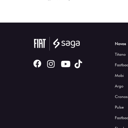
Novos
Titano
Fastbac
Mobi
Argo
Cronos
Pulse
Fastba