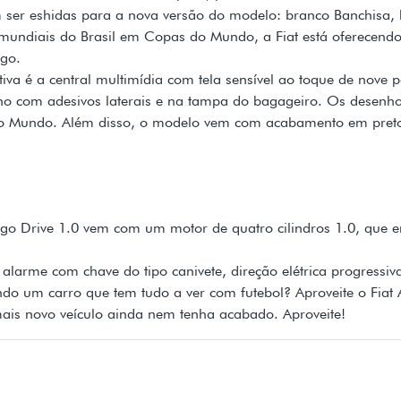
ser eshidas para a nova versão do modelo: branco Banchisa, b
 mundiais do Brasil em Copas do Mundo, a Fiat está oferecendo
rgo.
va é a central multimídia com tela sensível ao toque de nove 
 com adesivos laterais e na tampa do bagageiro. Os desenhos 
o Mundo. Além disso, o modelo vem com acabamento em preto br
go Drive 1.0 vem com um motor de quatro cilindros 1.0, que en
larme com chave do tipo canivete, direção elétrica progressiva
indo um carro que tem tudo a ver com futebol? Aproveite o Fiat
mais novo veículo ainda nem tenha acabado. Aproveite!