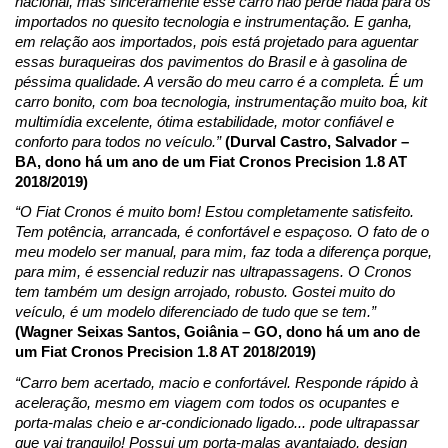
nacional, mas sinceramente esse carro não perde nada para os 
importados no quesito tecnologia e instrumentação. E ganha, 
em relação aos importados, pois está projetado para aguentar 
essas buraqueiras dos pavimentos do Brasil e à gasolina de 
péssima qualidade. A versão do meu carro é a completa. É um 
carro bonito, com boa tecnologia, instrumentação muito boa, kit 
multimídia excelente, ótima estabilidade, motor confiável e 
conforto para todos no veículo.”
(Durval Castro, Salvador – 
BA, dono há um ano de um Fiat Cronos Precision 1.8 AT 
2018/2019)
“O Fiat Cronos é muito bom! Estou completamente satisfeito. 
Tem potência, arrancada, é confortável e espaçoso. O fato de o 
meu modelo ser manual, para mim, faz toda a diferença porque, 
para mim, é essencial reduzir nas ultrapassagens. O Cronos 
tem também um design arrojado, robusto. Gostei muito do 
veículo, é um modelo diferenciado de tudo que se tem.” 
(Wagner Seixas Santos, Goiânia – GO, dono há um ano de 
um Fiat Cronos Precision 1.8 AT 2018/2019)
“Carro bem acertado, macio e confortável. Responde rápido à 
aceleração, mesmo em viagem com todos os ocupantes e 
porta-malas cheio e ar-condicionado ligado... pode ultrapassar 
que vai tranquilo! Possui um porta-malas avantajado, design 