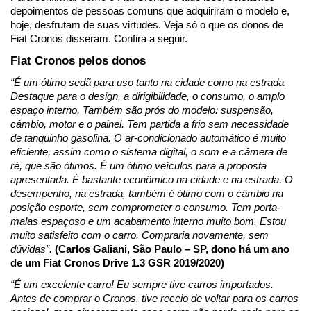
depoimentos de pessoas comuns que adquiriram o modelo e, 
hoje, desfrutam de suas virtudes. Veja só o que os donos de 
Fiat Cronos disseram. Confira a seguir.
Fiat Cronos pelos donos
“É um ótimo sedã para uso tanto na cidade como na estrada. 
Destaque para o design, a dirigibilidade, o consumo, o amplo 
espaço interno. Também são prós do modelo: suspensão, 
câmbio, motor e o painel. Tem partida a frio sem necessidade 
de tanquinho gasolina. O ar-condicionado automático é muito 
eficiente, assim como o sistema digital, o som e a câmera de 
ré, que são ótimos. É um ótimo veículos para a proposta 
apresentada. É bastante econômico na cidade e na estrada. O 
desempenho, na estrada, também é ótimo com o câmbio na 
posição esporte, sem comprometer o consumo. Tem porta-
malas espaçoso e um acabamento interno muito bom. Estou 
muito satisfeito com o carro. Compraria novamente, sem 
dúvidas”. 
(Carlos Galiani, São Paulo – SP, dono há um ano 
de um Fiat Cronos Drive 1.3 GSR 2019/2020)
“É um excelente carro! Eu sempre tive carros importados. 
Antes de comprar o Cronos, tive receio de voltar para os carros 