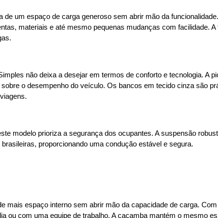
sa de um espaço de carga generoso sem abrir mão da funcionalidad
ramentas, materiais e até mesmo pequenas mudanças com facilidade.
gas.
imples não deixa a desejar em termos de conforto e tecnologia. A 
obre o desempenho do veículo. Os bancos em tecido cinza são práti
viagens.
te modelo prioriza a segurança dos ocupantes. A suspensão robusta, 
 brasileiras, proporcionando uma condução estável e segura.
de mais espaço interno sem abrir mão da capacidade de carga. Com a
mília ou com uma equipe de trabalho. A caçamba mantém o mesmo esp