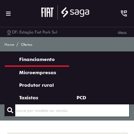
DF: Estação Fiat Park Sul
Alterar
Ofertas Saga Fiat
Home
Ofertas
Financiamento
Microempresas
Produtor rural
ENCONTRE UMA OFERTA
Taxistas
PCD