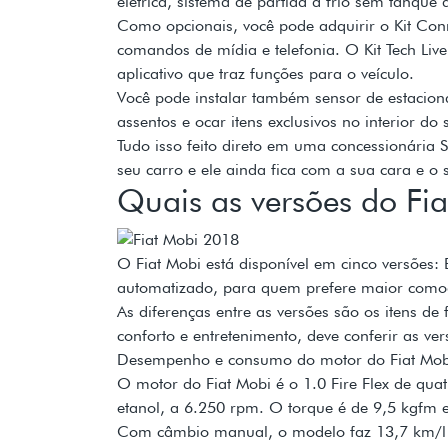
elétrica, sistema de partida a frio sem tanque a
Como opcionais, você pode adquirir o Kit Conn
comandos de mídia e telefonia. O Kit Tech Li
aplicativo que traz funções para o veículo.
Você pode instalar também sensor de estacionam
assentos e ocar itens exclusivos no interior do 
Tudo isso feito direto em uma concessionária S
seu carro e ele ainda fica com a sua cara e o s
Quais as versões do Fi
O Fiat Mobi está disponível em cinco versões:
automatizado, para quem prefere maior comodi
As diferenças entre as versões são os itens d
conforto e entretenimento, deve conferir as ve
Desempenho e consumo do motor do Fiat Mob
O motor do Fiat Mobi é o 1.0 Fire Flex de quat
etanol, a 6.250 rpm. O torque é de 9,5 kgfm e
Com câmbio manual, o modelo faz 13,7 km/l na