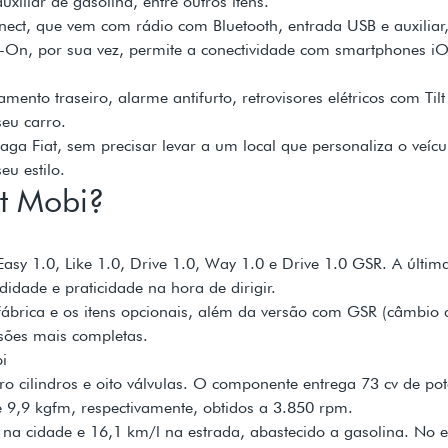
uxiliar de gasolina, entre outros itens.
ect, que vem com rádio com Bluetooth, entrada USB e auxiliar,
ve-On, por sua vez, permite a conectividade com smartphones i
ento traseiro, alarme antifurto, retrovisores elétricos com Til
seu carro.
aga Fiat, sem precisar levar a um local que personaliza o veíc
eu estilo.
at Mobi?
 Easy 1.0, Like 1.0, Drive 1.0, Way 1.0 e Drive 1.0 GSR. A últ
dade e praticidade na hora de dirigir.
e fábrica e os itens opcionais, além da versão com GSR (câmbio
rsões mais completas.
i
ro cilindros e oito válvulas. O componente entrega 73 cv de po
 9,9 kgfm, respectivamente, obtidos a 3.850 rpm.
 cidade e 16,1 km/l na estrada, abastecido a gasolina. No e