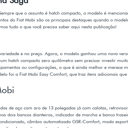
. Sempre que o assunto é hatch compacto, o modelo é mencion
ntos do Fiat Mobi são os principais destaques quando o model
mos tudo o que você precisa saber aqui nesta publicação!
i
na variedade e no preço. Agora, o modelo ganhou uma nova ver
um hatch compacto zero quilômetro sem precisar investir muito
ipamentos ou configurações, o que é ainda melhor e merece ma
elo foi a Fiat Mobi Easy Comfort, que traz itens adicionais 
Mobi
as de aço com aro de 13 polegadas já com calotas, retrovisore
 nos dois bancos dianteiros, indicador de marcha e banco trasei
r-condicionado, câmbio automatizado GSR-Comfort, modo esport