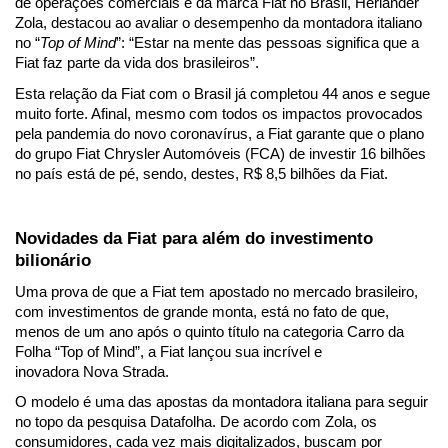
de operações comerciais e da marca Fiat no Brasil, Herlander 
Zola, destacou ao avaliar o desempenho da montadora italiano 
no “
Top of Mind
”: “Estar na mente das pessoas significa que a 
Fiat faz parte da vida dos brasileiros”.
Esta relação da Fiat com o Brasil já completou 44 anos e segue 
muito forte. Afinal, mesmo com todos os impactos provocados 
pela pandemia do novo coronavírus, a Fiat garante que o plano 
do grupo Fiat Chrysler Automóveis (FCA) de investir 16 bilhões 
no país está de pé, sendo, destes, R$ 8,5 bilhões da Fiat.
Novidades da Fiat para além do investimento 
bilionário
Uma prova de que a Fiat tem apostado no mercado brasileiro, 
com investimentos de grande monta, está no fato de que, 
menos de um ano após o 
quinto título na categoria Carro da 
Folha “Top of Mind
”, a Fiat lançou sua incrível e 
inovadora 
Nova Strada
. 
O modelo é uma das apostas da montadora italiana para seguir 
no topo da pesquisa Datafolha. De acordo com Zola, os 
consumidores, cada vez mais digitalizados, buscam por 