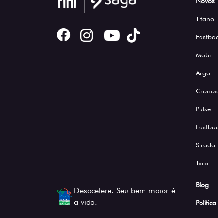
Novos
Titano
Fastbac
Mobi
Argo
Cronos
Pulse
Fastba
Strada
Toro
Blog
Desacelere. Seu bem maior é
a vida.
Polític