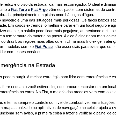
e reduz e o piso da estrada fica mais escorregadio. O ideal é diminui
como o 
Fiat Toro
 e 
Fiat Argo
 vêm equipados com sistemas de controle
brada, principalmente em pistas onde há poças d'água.
sob nevoeiro é uma das situações mais perigosas. Os faróis baixos são
ibilidade. Em casos extremos, o melhor é parar em um local seguro e 
tiver quente, o asfalto pode ficar mais pegajoso, aumentando o risco
e a temperatura do motor e os pneus. A dica é dirigir com mais calm
 do Brasil, as regiões mais altas ou em clima mais frio exigem aten
 em modelos como o 
Fiat Pulse
, são essenciais para evitar que os p
lidar com esses cenários.
Emergência na Estrada
s podem surgir. A melhor estratégia para lidar com emergências é es
u furar enquanto você estiver dirigindo, procure encostar em um local 
de emergência no carro. No Fiat, a maioria dos modelos vem com o kit
as e tenha sempre o controle do nível de combustível. Em situações 
m mapa atualizado ou aplicativos de navegação no celular ajuda a evi
funcionar sem aviso, a primeira coisa a fazer é verificar o painel de co