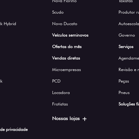
Nova Fiorino
Taxistas
Scudo
Produtor r
k Hybrid
Novo Ducato
Autoescola
Veículos seminovos
Governo
Ofertas do mês
Serviços
Vendas diretas
Agendamen
Microempresas
Revisão e
ck
PCD
Peças
Locadora
Pneus
Frotistas
Soluções f
Nossas lojas
a de privacidade