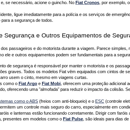
l e, se necessário, acione o guincho. No 
Fiat Cronos
, por exemplo, o
ente, ligue imediatamente para a polícia e os serviços de emergência
 para a segurança de todos.
 de Segurança e Outros Equipamentos de Segu
 dos passageiros e do motorista durante a viagem. Parece simples,
omo ele e outros equipamentos podem ser fundamentais para a segur
into de segurança é responsável por manter o motorista e os passage
sões graves. Todos os modelos Fiat vêm equipados com cintos de seg
carro usem o cinto, mesmo em viagens curtas.
os como o 
Fiat Argo
 e 
Fiat Mobi
, oferecem uma proteção adicional a
o, oferecendo uma "almofada" para reduzir o impacto da colisão. Sem
istemas como o ABS
 (freios com anti-bloqueio) e o 
ESC
 (controle el
permitem um controle mais seguro do carro, especialmente em condi
 faróis e lanternas estão funcionando corretamente. Dirigir com farói
ina, presentes em modelos como o 
Fiat Pulse
, são ideais para dias d