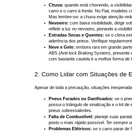
Chuva:
 quando está chovendo, a visibilidad
carro e o carro à frente. No Fiat, modelos 
Mas lembre-se: a chuva exige atenção redo
Nevoeiro:
 com baixa visibilidade, dirigir 
refletir a luz no nevoeiro, piorando a vis
Estradas Secas e Quentes:
 se o clima es
aderência dos pneus. Verifique regularment
Neve e Gelo:
 embora rara em grande parte
ABS (Anti-lock Braking System), presente
com bastante cautela é a melhor forma de 
2. Como Lidar com Situações de 
Apesar de toda a precaução, situações inesperada
Pneus Furados ou Danificados:
 se o pne
possui o triângulo de sinalização e o kit 
pneus sobressalentes.
Falta de Combustível:
 planeje suas parad
posto o mais rápido possível. Ter sempre u
Problemas Elétricos:
 se o carro parar de 