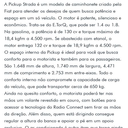
A Pickup Strada é um modelo de caminhonete criado pela
Fiat para atender os desejos de quem busca potência e
espaço em um só veículo. O motor é potente, silencioso e
econômico. Trata-se do E.TorQ, que pode ser 1.4 ou 1.8.
Na gasolina, a potência é de 130 cv e torque máximo de
18,4 kgfm a 4.500 rpm. Se abastecido com etanol, o
motor entrega 132 cv e torque de 18,9 kgfm a 4.500 rpm.
O espaço interno da Pickup é ideal para você que busca
conforto para o motorista e também para os passageiros.
São 1.648 mm de altura, 1.740 mm de largura, 4.471
mm de comprimento e 2.753 mm entre-eixos. Todo o
conforto interno não compromete a capacidade de carga
do veículo, que pode transportar cerca de 650 kg.
Ainda no quesito conforto, o motorista poderá ter nas
mãos um volante revestido em couro, com botões para
acessar a tecnologia do Radio Connect sem tirar as mãos
da direção. Além disso, quem está dirigindo consegue
regular a altura do banco e apoiar o pé em um apoio
exclusivo. O ar-condicionado é outro item que torna ainda