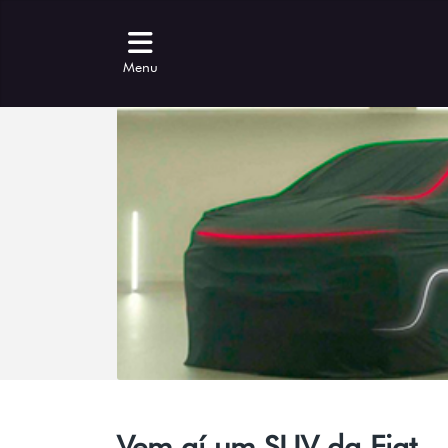
Menu
Vem aí um SUV da Fiat