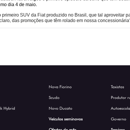
imo dia 4 de maio.
imeiro SUV da Fiat produzido no Brasil, que tal aproveitar par
e, claro, das promoções que têm rolado em nossa concessionári
Nova Fiorino
Taxistas
Scudo
Produtor r
k Hybrid
Novo Ducato
Autoescola
Veículos seminovos
Governo
Ofertas do mês
Serviços