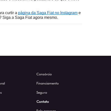
a curtir a 
página da Saga Fiat no Instagram
 e 
a? Siga a Saga Fiat agora mesmo.
Consórcio
ural
Financiamento
s
Seguro
Contato
Fale conosco