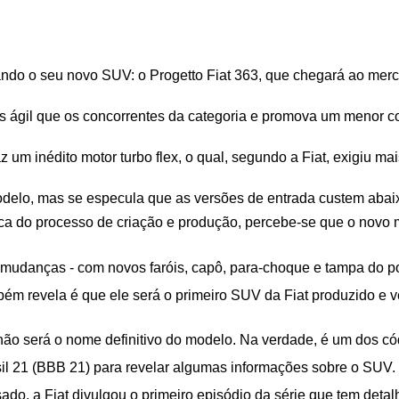
rando o seu novo SUV: o Progetto Fiat 363, que chegará ao merc
s ágil que os concorrentes da categoria e promova um menor c
 um inédito motor turbo flex, o qual, segundo a Fiat, exigiu ma
delo, mas se especula que as versões de entrada custem abaix
ca do processo de criação e produção, percebe-se que o novo mod
is mudanças - com novos faróis, capô, para-choque e tampa do p
 revela é que ele será o primeiro SUV da Fiat produzido e ven
ão será o nome definitivo do modelo. Na verdade, é um dos cód
sil 21 (BBB 21) para revelar algumas informações sobre o SUV.
, a Fiat divulgou o primeiro episódio da série que tem detalh