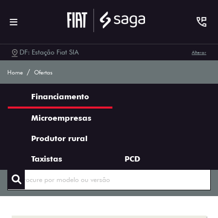
DF: Estação Fiat SIA
Alterar
Ofertas Saga Fiat
Home
Ofertas
Financiamento
Microempresas
Produtor rural
ENCONTRE UMA OFERTA
Taxistas
PCD