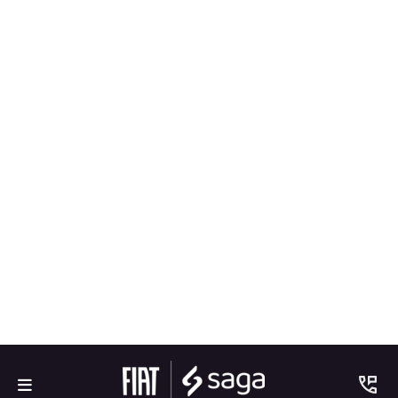
FASTBACK TURBO 200 FLEX AT 2026
FINANCIAMENTO
FALE AGORA: (61) 99258-3731
De: R$ 119.990,00
R$ 113.990,00
Ver oferta
FASTBACK