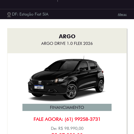
FASTBACK ABARTH TURBO 270 FLEX AT 2025
FINANCIAMENTO
FALE AGORA: (61) 99258-3731
De: R$ 183.990,00
R$ 179.000,00
Ver oferta
FASTBACK