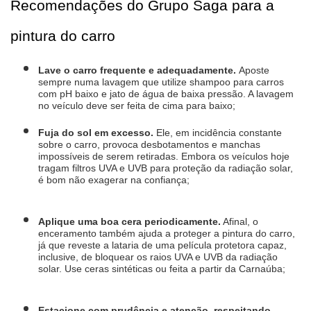
Recomendações do Grupo Saga para a 
pintura do carro
Lave o carro frequente e adequadamente. 
Aposte 
sempre numa lavagem que utilize shampoo para carros 
com pH baixo e jato de água de baixa pressão. A lavagem 
no veículo deve ser feita de cima para baixo;
Fuja do sol em excesso.
 Ele, em incidência constante 
sobre o carro, provoca desbotamentos e manchas 
impossíveis de serem retiradas. Embora os veículos hoje 
tragam filtros UVA e UVB para proteção da radiação solar, 
é bom não exagerar na confiança;
Aplique uma boa cera periodicamente.
 Afinal, o 
enceramento também ajuda a proteger a pintura do carro, 
já que reveste a lataria de uma película protetora capaz, 
inclusive, de bloquear os raios UVA e UVB da radiação 
solar. Use ceras sintéticas ou feita a partir da Carnaúba;
Estacione com prudência e atenção, respeitando 