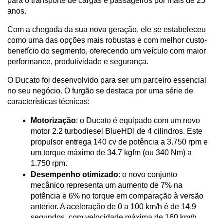
para o transporte de cargas e passageiros por mais de 25 
anos. 
Com a chegada da sua nova geração, ele se estabeleceu 
como uma das opções mais robustas e com melhor custo-
benefício do segmento, oferecendo um veículo com maior 
performance, produtividade e segurança.
O Ducato foi desenvolvido para ser um parceiro essencial 
no seu negócio. O furgão se destaca por uma série de 
características técnicas:
Motorização
: o Ducato é equipado com um novo 
motor 2.2 turbodiesel BlueHDI de 4 cilindros. Este 
propulsor entrega 140 cv de potência a 3.750 rpm e 
um torque máximo de 34,7 kgfm (ou 340 Nm) a 
1.750 rpm.
Desempenho otimizado
: o novo conjunto 
mecânico representa um aumento de 7% na 
potência e 6% no torque em comparação à versão 
anterior. A aceleração de 0 a 100 km/h é de 14,9 
segundos, com velocidade máxima de 160 km/h.